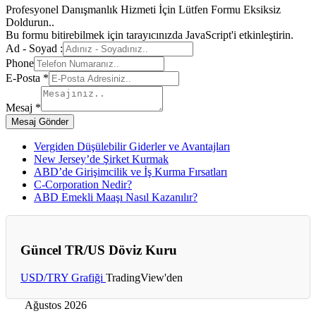
Profesyonel Danışmanlık Hizmeti İçin Lütfen Formu Eksiksiz
Doldurun..
Bu formu bitirebilmek için tarayıcınızda JavaScript'i etkinleştirin.
Ad - Soyad :
Phone
E-Posta
*
Mesaj
*
Mesaj Gönder
Vergiden Düşülebilir Giderler ve Avantajları
New Jersey’de Şirket Kurmak
ABD’de Girişimcilik ve İş Kurma Fırsatları
C-Corporation Nedir?
ABD Emekli Maaşı Nasıl Kazanılır?
Güncel TR/US Döviz Kuru
USD/TRY Grafiği
TradingView'den
Ağustos 2026