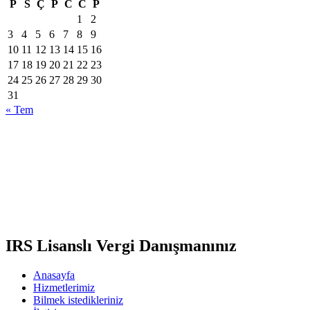
P
S
Ç
P
C
C
P
1
2
3
4
5
6
7
8
9
10
11
12
13
14
15
16
17
18
19
20
21
22
23
24
25
26
27
28
29
30
31
« Tem
IRS Lisanslı
Vergi Danışmanınız
Anasayfa
Hizmetlerimiz
Bilmek istedikleriniz