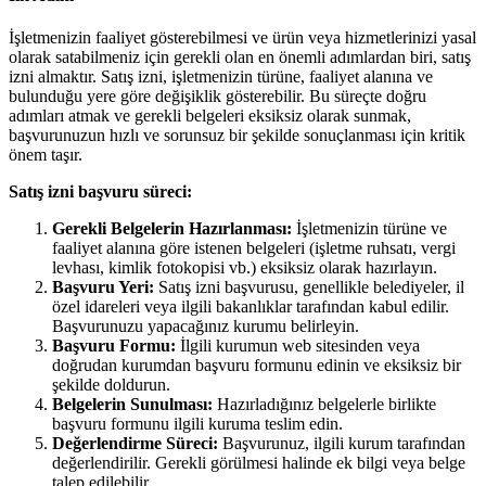
İşletmenizin faaliyet gösterebilmesi ve ürün veya hizmetlerinizi yasal
olarak satabilmeniz için gerekli olan en önemli adımlardan biri, satış
izni almaktır. Satış izni, işletmenizin türüne, faaliyet alanına ve
bulunduğu yere göre değişiklik gösterebilir. Bu süreçte doğru
adımları atmak ve gerekli belgeleri eksiksiz olarak sunmak,
başvurunuzun hızlı ve sorunsuz bir şekilde sonuçlanması için kritik
önem taşır.
Satış izni başvuru süreci:
Gerekli Belgelerin Hazırlanması:
İşletmenizin türüne ve
faaliyet alanına göre istenen belgeleri (işletme ruhsatı, vergi
levhası, kimlik fotokopisi vb.) eksiksiz olarak hazırlayın.
Başvuru Yeri:
Satış izni başvurusu, genellikle belediyeler, il
özel idareleri veya ilgili bakanlıklar tarafından kabul edilir.
Başvurunuzu yapacağınız kurumu belirleyin.
Başvuru Formu:
İlgili kurumun web sitesinden veya
doğrudan kurumdan başvuru formunu edinin ve eksiksiz bir
şekilde doldurun.
Belgelerin Sunulması:
Hazırladığınız belgelerle birlikte
başvuru formunu ilgili kuruma teslim edin.
Değerlendirme Süreci:
Başvurunuz, ilgili kurum tarafından
değerlendirilir. Gerekli görülmesi halinde ek bilgi veya belge
talep edilebilir.