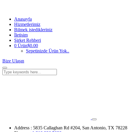
Anasayfa
Hizmetlerimiz
Bilmek istedikleriniz
İletişim
Şirket Rehberi
0 Ürün
$0.00
Sepetinizde Ürün Yok..
Bize Ulaşın
Address :
5835 Callaghan Rd #204, San Antonio, TX 78228