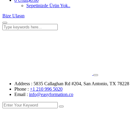
0 Ürün
$0.00
Sepetinizde Ürün Yok..
Bize Ulaşın
Address :
5835 Callaghan Rd #204, San Antonio, TX 78228
Phone :
+1 210 996 5020
Email :
info@easyformation.co