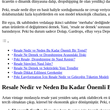
ticaretin o dinamik dünyasına dalıp, dropshipping ile olan yenilikçi da
Peki, resale nedir diye en basit haliyle sorduğumuzda ne cevap veriyor
dolabımızdaki fazla kıyafetlerden en son model teknolojik cihazlara,
Bir eşya, ilk sahibinden vedalaşıp ikinci sahibine ‘merhaba’ dediğind
artan ürünlerin el değiştirmesi demek. Yani, ‘resale ne demek’ sorusunun
barındırıyor. Peki bu durum sadece Dolap, Gardrops, eBay veya Depop
Resale Nedir ve Neden Bu Kadar Önemli Bir Trend?
Resale Ne Demek ve Dropshipping Arasındaki İlişki
Peki Resale, Dropshipping ile Nasıl Kesişir?
Resale Süreçleri Nasıl İşler?
Resale Ne Demek ve Sektördeki Yeni Trendler
Resale Dikkat Edilmesi Gerekenler
Peki Easyformation İçin Resale Nedir ve Geleceğin Tüketim Modeli
Resale Nedir ve Neden Bu Kadar Önemli 
Artan vintage modasıyla resale yani yeniden satış artık olabilecek e
tercih olmaktan çıkıp, küresel bir ekonomik güce dönüşmüştür. Peki, 