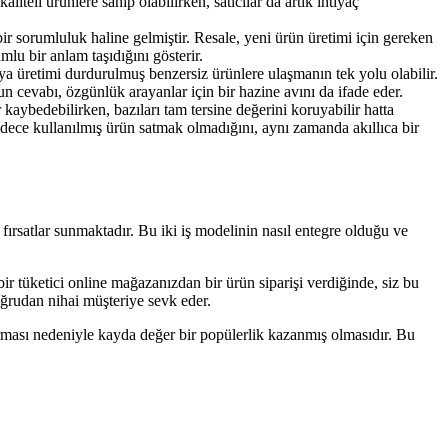
iteli ürünlere sahip olabilirken, satıcılar da artık ihtiyaç
bir sorumluluk haline gelmiştir. Resale, yeni ürün üretimi için gereken
lu bir anlam taşıdığını gösterir.
eya üretimi durdurulmuş benzersiz ürünlere ulaşmanın tek yolu olabilir.
un cevabı, özgünlük arayanlar için bir hazine avını da ifade eder.
kaybedebilirken, bazıları tam tersine değerini koruyabilir hatta
 sadece kullanılmış ürün satmak olmadığını, aynı zamanda akıllıca bir
 fırsatlar sunmaktadır. Bu iki iş modelinin nasıl entegre olduğu ve
r tüketici online mağazanızdan bir ürün siparişi verdiğinde, siz bu
doğrudan nihai müşteriye sevk eder.
ırması nedeniyle kayda değer bir popülerlik kazanmış olmasıdır. Bu