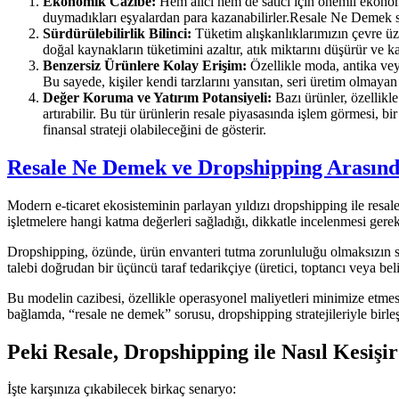
Ekonomik Cazibe:
Hem alıcı hem de satıcı için önemli ekonomik 
duymadıkları eşyalardan para kazanabilirler.Resale Ne Demek s
Sürdürülebilirlik Bilinci:
Tüketim alışkanlıklarımızın çevre üzer
doğal kaynakların tüketimini azaltır, atık miktarını düşürür ve 
Benzersiz Ürünlere Kolay Erişim:
Özellikle moda, antika veya
Bu sayede, kişiler kendi tarzlarını yansıtan, seri üretim olmaya
Değer Koruma ve Yatırım Potansiyeli:
Bazı ürünler, özellikle
artırabilir. Bu tür ürünlerin resale piyasasında işlem görmesi, b
finansal strateji olabileceğini de gösterir.
Resale Ne Demek ve Dropshipping Arasında
Modern e-ticaret ekosisteminin parlayan yıldızı dropshipping ile resale
işletmelere hangi katma değerleri sağladığı, dikkatle incelenmesi gere
Dropshipping, özünde, ürün envanteri tutma zorunluluğu olmaksızın satı
talebi doğrudan bir üçüncü taraf tedarikçiye (üretici, toptancı veya be
Bu modelin cazibesi, özellikle operasyonel maliyetleri minimize etmes
bağlamda, “resale ne demek” sorusu, dropshipping stratejileriyle birleş
Peki Resale, Dropshipping ile Nasıl Kesişi
İşte karşınıza çıkabilecek birkaç senaryo: