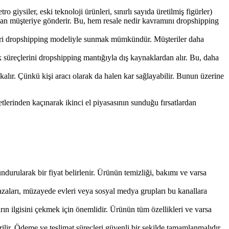
 giysiler, eski teknoloji ürünleri, sınırlı sayıda üretilmiş figürler)
rudan müşteriye gönderir. Bu, hem resale nedir kavramını dropshipping
ünleri dropshipping modeliyle sunmak mümkündür. Müşteriler daha
tik süreçlerini dropshipping mantığıyla dış kaynaklardan alır. Bu, daha
 kalır. Çünkü kişi aracı olarak da halen kar sağlayabilir. Bunun üzerine
lerinden kaçınarak ikinci el piyasasının sunduğu fırsatlardan
durularak bir fiyat belirlenir. Ürünün temizliği, bakımı ve varsa
ğazaları, müzayede evleri veya sosyal medya grupları bu kanallara
rın ilgisini çekmek için önemlidir. Ürünün tüm özellikleri ve varsa
irilir. Ödeme ve teslimat süreçleri güvenli bir şekilde tamamlanmalıdır.