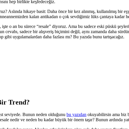
nsını hep birlikte keşfedeceğiz.
uz? Aslında hikaye basit: Daha önce bir kez alınmış, kullanılmış bir eş
 anneannemizden kalan antikadan o çok sevdiğimiz lüks çantaya kadar he
e, işte o an bu sürece “resale” diyoruz. Ama bu sadece eski püskü şeyle
 cevabı, sadece bir alışveriş biçimini değil, aynı zamanda daha sürdürüleb
 gibi uygulamalardan daha fazlası mı? Bu yazıda bunu tartışacağız.
Bir Trend?
n üst seviyede. Bunun neden olduğunu
bu yazıdan
okuyabilirsin ama biz
resale nedir ve neden bu kadar büyük bir önem taşır? Bunun ardında yata