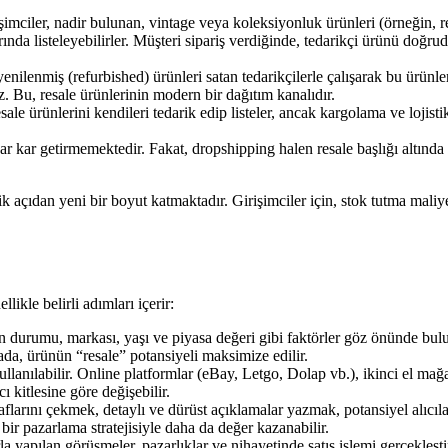
imciler, nadir bulunan, vintage veya koleksiyonluk ürünleri (örneğin, retro
rında listeleyebilirler. Müşteri sipariş verdiğinde, tedarikçi ürünü doğ
yenilenmiş (refurbished) ürünleri satan tedarikçilerle çalışarak bu ür
ız. Bu, resale ürünlerinin modern bir dağıtım kanalıdır.
esale ürünlerini kendileri tedarik edip listeler, ancak kargolama ve lojis
.
dar kar getirmemektedir. Fakat, dropshipping halen resale başlığı altında
ıdan yeni bir boyut katmaktadır. Girişimciler için, stok tutma maliyet
likle belirli adımları içerir:
 durumu, markası, yaşı ve piyasa değeri gibi faktörler göz önünde bulun
mada, ürünün “resale” potansiyeli maksimize edilir.
ullanılabilir. Online platformlar (eBay, Letgo, Dolap vb.), ikinci el ma
ı kitlesine göre değişebilir.
aflarını çekmek, detaylı ve dürüst açıklamalar yazmak, potansiyel alıcıla
i bir pazarlama stratejisiyle daha da değer kazanabilir.
rla yapılan görüşmeler, pazarlıklar ve nihayetinde satış işlemi gerçekleşt