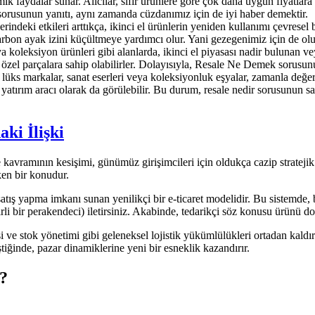
faydalar sunar. Alıcılar, sıfır ürünlere göre çok daha uygun fiyatlara kal
orusunun yanıtı, aynı zamanda cüzdanımız için de iyi haber demektir.
indeki etkileri arttıkça, ikinci el ürünlerin yeniden kullanımı çevresel 
karbon ayak izini küçültmeye yardımcı olur. Yani gezegenimiz için de olum
 koleksiyon ürünleri gibi alanlarda, ikinci el piyasası nadir bulunan v
n özel parçalara sahip olabilirler. Dolayısıyla, Resale Ne Demek sorusun
 lüks markalar, sanat eserleri veya koleksiyonluk eşyalar, zamanla değer 
ir yatırım aracı olarak da görülebilir. Bu durum, resale nedir sorusunun
ki İlişki
 kavramının kesişimi, günümüz girişimcileri için oldukça cazip stratejik
ken bir konudur.
ş yapma imkanı sunan yenilikçi bir e-ticaret modelidir. Bu sistemde, bi
lirli bir perakendeci) iletirsiniz. Akabinde, tedarikçi söz konusu ürünü 
i ve stok yönetimi gibi geleneksel lojistik yükümlülükleri ortadan kald
tiğinde, pazar dinamiklerine yeni bir esneklik kazandırır.
r?