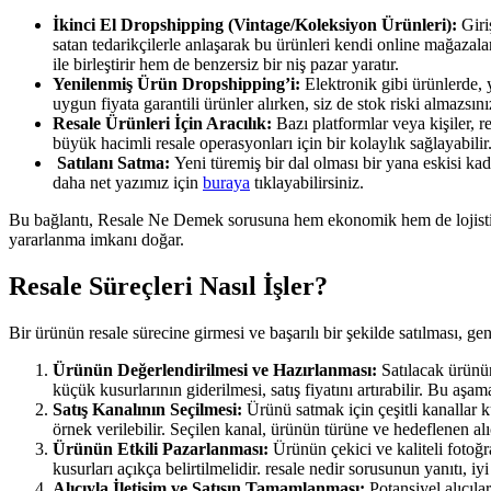
İkinci El Dropshipping (Vintage/Koleksiyon Ürünleri):
Giriş
satan tedarikçilerle anlaşarak bu ürünleri kendi online mağazala
ile birleştirir hem de benzersiz bir niş pazar yaratır.
Yenilenmiş Ürün Dropshipping’i:
Elektronik gibi ürünlerde, 
uygun fiyata garantili ürünler alırken, siz de stok riski almazsın
Resale Ürünleri İçin Aracılık:
Bazı platformlar veya kişiler, r
büyük hacimli resale operasyonları için bir kolaylık sağlayabilir
Satılanı Satma:
Yeni türemiş bir dal olması bir yana eskisi ka
daha net yazımız için
buraya
tıklayabilirsiniz.
Bu bağlantı, Resale Ne Demek sorusuna hem ekonomik hem de lojistik aç
yararlanma imkanı doğar.
Resale Süreçleri Nasıl İşler?
Bir ürünün resale sürecine girmesi ve başarılı bir şekilde satılması, genel
Ürünün Değerlendirilmesi ve Hazırlanması:
Satılacak ürünün
küçük kusurlarının giderilmesi, satış fiyatını artırabilir. Bu aşa
Satış Kanalının Seçilmesi:
Ürünü satmak için çeşitli kanallar k
örnek verilebilir. Seçilen kanal, ürünün türüne ve hedeflenen alıc
Ürünün Etkili Pazarlanması:
Ürünün çekici ve kaliteli fotoğr
kusurları açıkça belirtilmelidir. resale nedir sorusunun yanıtı, iy
Alıcıyla İletişim ve Satışın Tamamlanması:
Potansiyel alıcıla