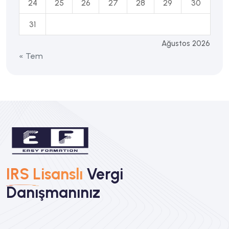
24
25
26
27
28
29
30
31
Ağustos 2026
« Tem
IRS Lisanslı
Vergi
Danışmanınız